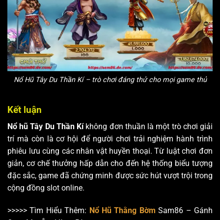
Nổ Hũ Tây Du Thần Kí – trò chơi đáng thử cho mọi game thủ
Kết luận
Nổ hũ Tây Du Thần Kí
không đơn thuần là một trò chơi giải
trí mà còn là cơ hội để người chơi trải nghiệm hành trình
phiêu lưu cùng các nhân vật huyền thoại. Từ luật chơi đơn
giản, cơ chế thưởng hấp dẫn cho đến hệ thống biểu tượng
đặc sắc, game đã chứng minh được sức hút vượt trội trong
cộng đồng slot online.
>>>>> Tìm Hiểu Thêm:
Nổ Hũ Thằng Bờm
Sam86 – Gánh