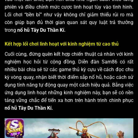
phiên và điều chỉnh mức cược linh hoạt tùy vào tình hình.
Lối chơi “bền bỉ” như vậy không chỉ giảm thiểu rủi ro mà
còn giúp bạn đủ thời gian quan sát quy luật trả thưởng
trong
nổ hũ Tây Du Thần Kí.
Kết hợp lối chơi linh hoạt với kinh nghiệm từ cao thủ
Cuối cùng, đừng quên kết hợp chiến thuật cá nhân với kinh
nghiệm học hỏi từ cộng đồng. Diễn đàn Sam86 có rất
nhiều bài chia sẻ từ các game thủ kỳ cựu về cách đọc chu
kỳ vòng quay, nhận biết thời điểm sắp nổ hũ, hoặc cách sử
dụng tính năng tự động quay một cách hiệu quả. Bằng việc
ứng dụng linh hoạt những kinh nghiệm này, bạn sẽ có nền
tảng vững chắc để tiến xa hơn trên hành trình chinh phục
nổ hũ Tây Du Thần Kí.