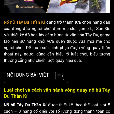
Nổ hũ Tây Du Thần Kí
đang trở thành lựa chọn hàng đầu
của đông đảo người chơi đam mê slot game tại Sam86.
Với thiết kế đồ họa lấy cảm hứng từ văn hóa Tây Du, game
tạo nên sự hứng khởi vừa quen thuộc vừa mới mẻ cho
người chơi. Để thực sự chinh phục được vòng quay thần
thoại này, người dùng cần hiểu rõ luật chơi, biểu tượng
thưởng cũng như chiến lược quay hiệu quả.
NỘI DUNG BÀI VIẾT
Luật chơi và cách vận hành vòng quay nổ hũ Tây
Du Thần Kí
Nổ hũ Tây Du Thần Kí
được thiết kế theo thể loại slot 5
cuộn – 3 hàng cổ điển với số lượng dòng thanh toán cố