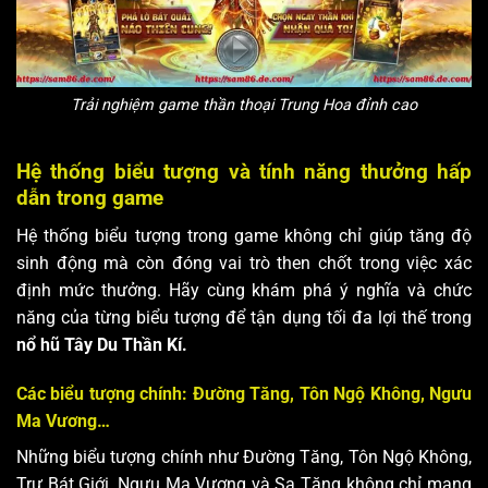
Trải nghiệm game thần thoại Trung Hoa đỉnh cao
Hệ thống biểu tượng và tính năng thưởng hấp
dẫn trong game
Hệ thống biểu tượng trong game không chỉ giúp tăng độ
sinh động mà còn đóng vai trò then chốt trong việc xác
định mức thưởng. Hãy cùng khám phá ý nghĩa và chức
năng của từng biểu tượng để tận dụng tối đa lợi thế trong
nổ hũ Tây Du Thần Kí.
Các biểu tượng chính: Đường Tăng, Tôn Ngộ Không, Ngưu
Ma Vương…
Những biểu tượng chính như Đường Tăng, Tôn Ngộ Không,
Trư Bát Giới, Ngưu Ma Vương và Sa Tăng không chỉ mang