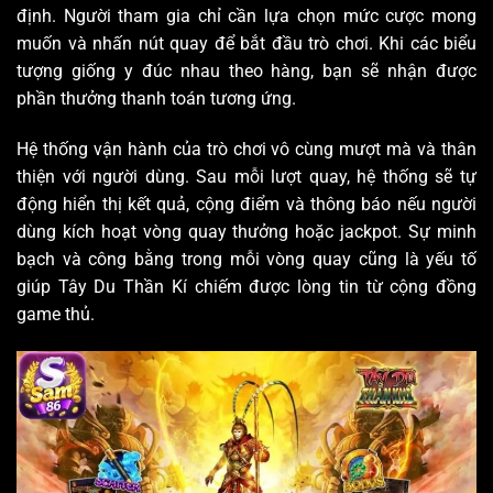
định. Người tham gia chỉ cần lựa chọn mức cược mong
muốn và nhấn nút quay để bắt đầu trò chơi. Khi các biểu
tượng giống y đúc nhau theo hàng, bạn sẽ nhận được
phần thưởng thanh toán tương ứng.
Hệ thống vận hành của trò chơi vô cùng mượt mà và thân
thiện với người dùng. Sau mỗi lượt quay, hệ thống sẽ tự
động hiển thị kết quả, cộng điểm và thông báo nếu người
dùng kích hoạt vòng quay thưởng hoặc jackpot. Sự minh
bạch và công bằng trong mỗi vòng quay cũng là yếu tố
giúp Tây Du Thần Kí chiếm được lòng tin từ cộng đồng
game thủ.