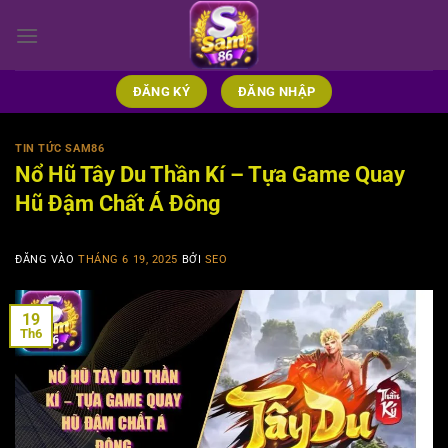
Bỏ
qua
nội
dung
ĐĂNG KÝ
ĐĂNG NHẬP
TIN TỨC SAM86
Nổ Hũ Tây Du Thần Kí – Tựa Game Quay
Hũ Đậm Chất Á Đông
ĐĂNG VÀO
THÁNG 6 19, 2025
BỞI
SEO
19
Th6