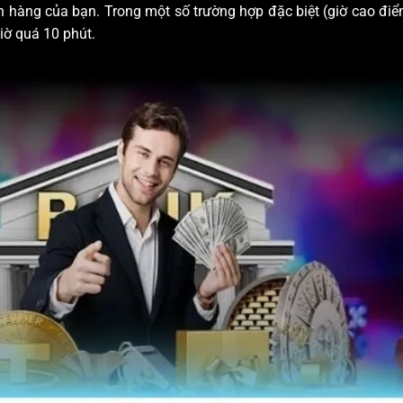
n hàng của bạn. Trong một số trường hợp đặc biệt (giờ cao điểm 
iờ quá 10 phút.