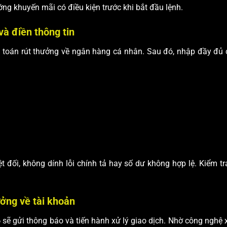
ng khuyến mãi có điều kiện trước khi bắt đầu lệnh.
và điền thông tin
 toán rút thưởng về ngân hàng cá nhân. Sau đó, nhập đầy đủ
 đối, không dính lỗi chính tả hay số dư không hợp lệ. Kiểm tr
ưởng về tài khoản
6
sẽ gửi thông báo và tiến hành xử lý giao dịch. Nhờ công nghệ x