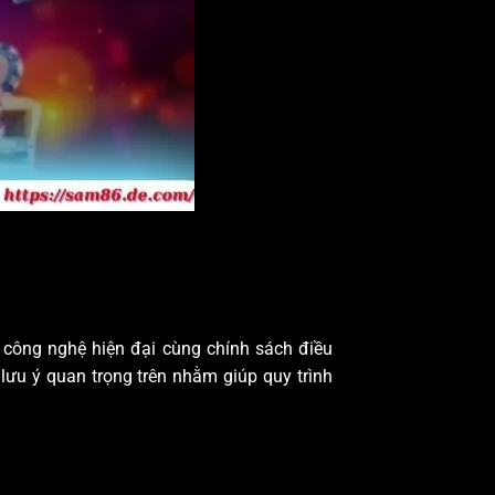
ị công nghệ hiện đại cùng chính sách điều
lưu ý quan trọng trên nhằm giúp quy trình