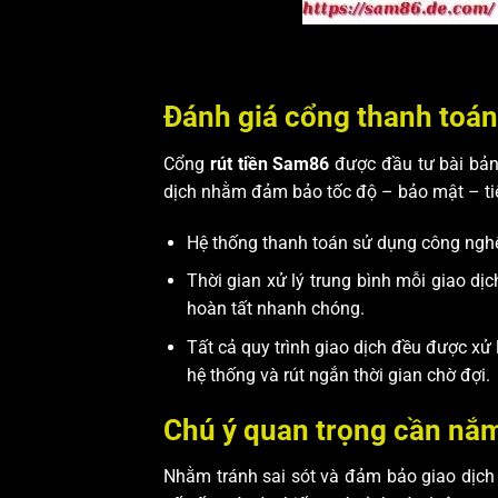
Đánh giá cổng thanh toá
Cổng
rút tiền Sam86
được đầu tư bài bả
dịch nhằm đảm bảo tốc độ – bảo mật – tiện
Hệ thống thanh toán sử dụng công nghệ
Thời gian xử lý trung bình mỗi giao dịc
hoàn tất nhanh chóng.
Tất cả quy trình giao dịch đều được xử 
hệ thống và rút ngắn thời gian chờ đợi.
Chú ý quan trọng cần nắm
Nhằm tránh sai sót và đảm bảo giao dịc