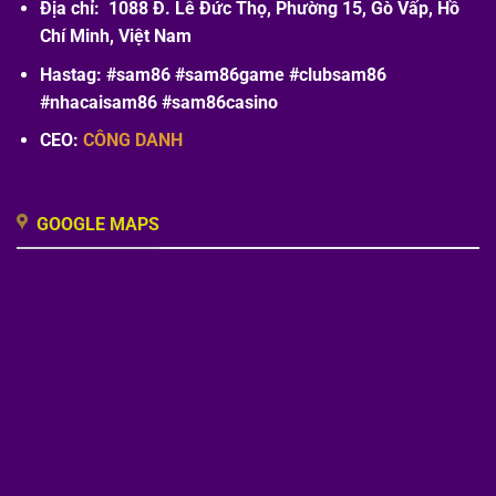
Địa chỉ: 1088 Đ. Lê Đức Thọ, Phường 15, Gò Vấp, Hồ
Chí Minh, Việt Nam
Hastag: #sam86 #sam86game #clubsam86
#nhacaisam86 #sam86casino
CEO:
CÔNG DANH
GOOGLE MAPS