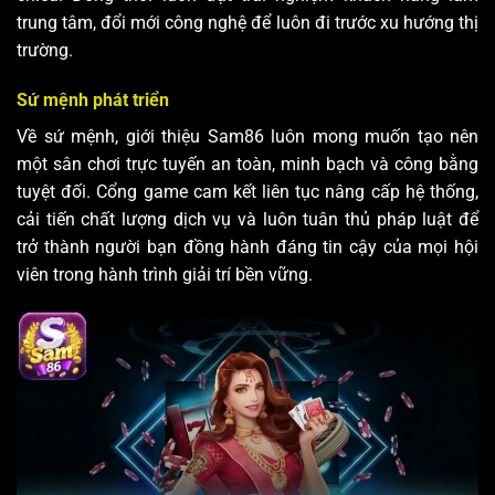
trung tâm, đổi mới công nghệ để luôn đi trước xu hướng thị
trường.
Sứ mệnh phát triển
Về sứ mệnh, giới thiệu Sam86 luôn mong muốn tạo nên
một sân chơi trực tuyến an toàn, minh bạch và công bằng
tuyệt đối. Cổng game cam kết liên tục nâng cấp hệ thống,
cải tiến chất lượng dịch vụ và luôn tuân thủ pháp luật để
trở thành người bạn đồng hành đáng tin cậy của mọi hội
viên trong hành trình giải trí bền vững.