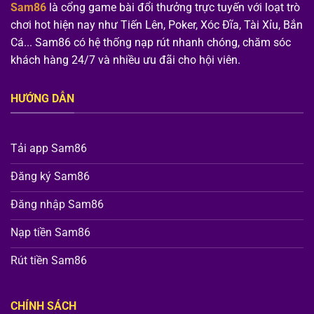
Sam86
là cổng game bài đổi thưởng trực tuyến với loạt trò
chơi hot hiện nay như Tiến Lên, Poker, Xóc Đĩa, Tài Xỉu, Bắn
Cá... Sam86 có hệ thống nạp rút nhanh chóng, chăm sóc
khách hàng 24/7 và nhiều ưu đãi cho hội viên.
HƯỚNG DẪN
Tải app Sam86
Đăng ký Sam86
Đăng nhập Sam86
Nạp tiền Sam86
Rút tiền Sam86
CHÍNH SÁCH