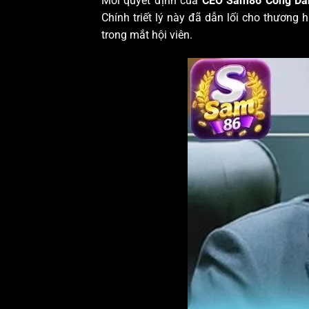
Mỗi quyết định của
CEO Sam86 Công D
Chính triết lý này đã dẫn lối cho thương
trong mắt hội viên.