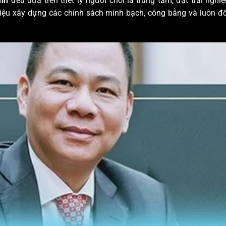
anh
đều dựa trên triết lý người chơi là trung tâm, đặt trải ng
 hiệu xây dựng các chính sách minh bạch, công bằng và luôn đ