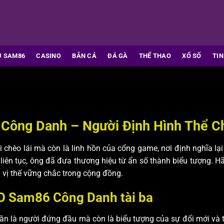
U SAM86
CASINO
BẮN CÁ
ĐÁ GÀ
THỂ THAO
XỔ SỐ
TIN
Công Danh – Người Định Hình Thể C
i chèo lái mà còn là linh hồn của cổng game, nơi định nghĩa lạ
 liên tục, ông đã đưa thương hiệu từ ẩn số thành biểu tượng. 
 vị thế vững chắc trong cộng đồng.
O Sam86 Công Danh tài ba
n là người đứng đầu mà còn là biểu tượng của sự đổi mới và t