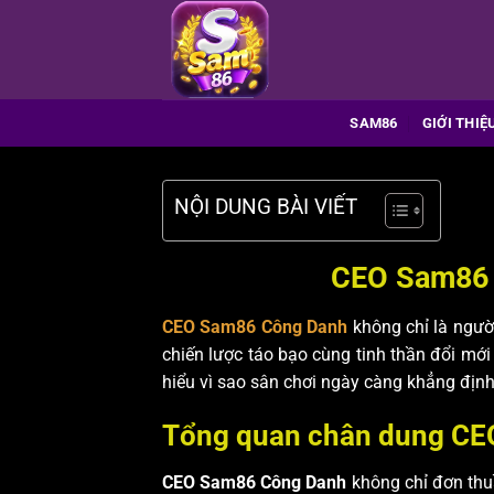
Bỏ
qua
nội
dung
SAM86
GIỚI THIỆ
NỘI DUNG BÀI VIẾT
CEO Sam86 
CEO Sam86 Công Danh
không chỉ là ngườ
chiến lược táo bạo cùng tinh thần đổi mới
hiểu vì sao sân chơi ngày càng khẳng định
Tổng quan chân dung CE
CEO Sam86 Công Danh
không chỉ đơn thuầ