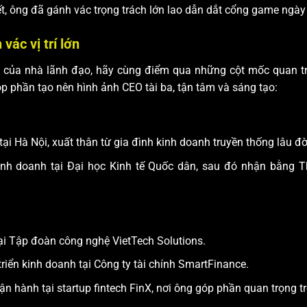
t, ông đã gánh vác trọng trách lớn lao dẫn dắt cổng game ngày
vác vị trí lớn
ệp của nhà lãnh đạo, hãy cùng điểm qua những cột mốc quan tr
p phần tạo nên hình ảnh CEO tài ba, tận tâm và sáng tạo:
i Hà Nội, xuất thân từ gia đình kinh doanh truyền thống lâu đờ
inh doanh tại Đại học Kinh tế Quốc dân, sau đó nhận bằng T
ại Tập đoàn công nghệ VietTech Solutions.
iển kinh doanh tại Công ty tài chính SmartFinance.
 hành tại startup fintech FinX, nơi ông góp phần quan trọng tr