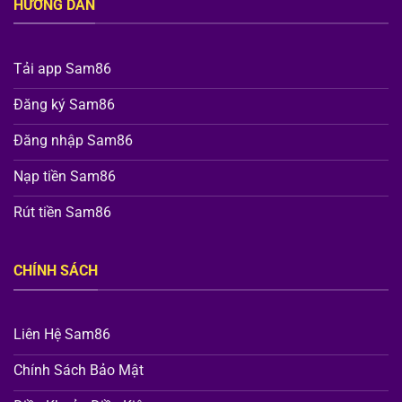
HƯỚNG DẪN
Tải app Sam86
Đăng ký Sam86
Đăng nhập Sam86
Nạp tiền Sam86
Rút tiền Sam86
CHÍNH SÁCH
Liên Hệ Sam86
Chính Sách Bảo Mật