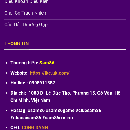
Điều Khoản Điều Kiện
Chơi Có Trách Nhiệm
Câu Hỏi Thường Gặp
THÔNG TIN
Thương hiệu:
Sam86
Website:
https://lkc.uk.com/
Hotline : 0398911387
Địa chỉ: 1088 Đ. Lê Đức Thọ, Phường 15, Gò Vấp, Hồ
Chí Minh, Việt Nam
Hastag: #sam86 #sam86game #clubsam86
#nhacaisam86 #sam86casino
CEO:
CÔNG DANH