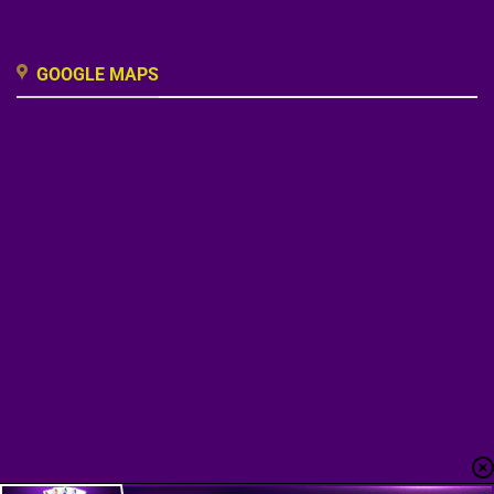
GOOGLE MAPS