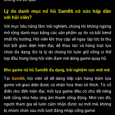
Lý do danh mục nổ hũ Sam86 có sức hấp dẫn
với hội viên?
Với mục tiêu nâng tầm trải nghiệm, chúng tôi không ngừng
mở rộng danh mục bằng các sản phẩm uy tín và bắt trend
nhất thị trường. Hội viên khi truy cập sẽ ngay lập tức bị thu
hút bởi giao diện hiện đại, dễ thao tác và hàng loạt lựa
chọn đa dạng. Đó là lý do chúng tôi luôn giữ vững vị thế
top đầu trong lòng hội viên đam mê dòng game quay hũ.
Kho game nổ hũ Sam86 đa dạng, trải nghiệm cực mới mẻ
Tại
Sam86
, hội viên sẽ dễ dàng tiếp cận hàng trăm tựa
game với giao diện được cá nhân hóa theo sở thích. Từ cổ
điển cho đến hiện đại, mỗi tựa game đều có chủ đề riêng
biệt cũng như hiệu ứng âm thanh sống động. Nhờ vào đó,
người tham gia sẽ luôn cảm nhận được sự mới mẻ, không
bị nhàm chán sau mỗi lượt đăng nhập cổng game.