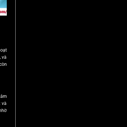
loạt
, và
 còn
 âm
t và
 nhờ