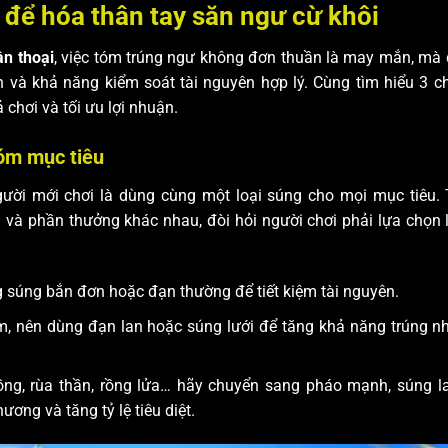
 để hóa thân tay săn ngư cừ khôi
ần thoại
, việc tóm trúng ngư không đơn thuần là may mắn, mà
h và khả năng kiểm soát tài nguyên hợp lý. Cùng tìm hiểu 3 c
 chơi và tối ưu lợi nhuận.
hóm mục tiêu
gười mới chơi là dùng cùng một loại súng cho mọi mục tiêu.
u và phần thưởng khác nhau, đòi hỏi người chơi phải lựa chọn 
 súng bắn đơn hoặc đạn thường để tiết kiệm tài nguyên.
m, nên dùng đạn lan hoặc súng lưới để tăng khả năng trúng n
ng, rùa thần, rồng lửa… hãy chuyển sang pháo mạnh, súng l
ương và tăng tỷ lệ tiêu diệt.