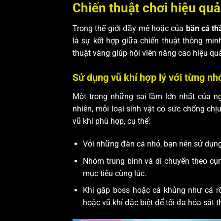
Chiến thuật chơi hiệu quả
Trong thế giới đầy mê hoặc của
bắn cá th
là sự kết hợp giữa chiến thuật thông min
thuật vàng giúp hội viên nâng cao hiệu quả
Sử dụng vũ khí hợp lý với từng n
Một trong những sai lầm lớn nhất của n
nhiên, mỗi loại sinh vật có sức chống chị
vũ khí phù hợp, cụ thể:
Với những đàn cá nhỏ, bạn nên sử dụng
Nhóm trung bình và di chuyển theo cụ
mục tiêu cùng lúc.
Khi gặp boss hoặc cá khủng như cá rồ
hoặc vũ khí đặc biệt để tối đa hóa sát th