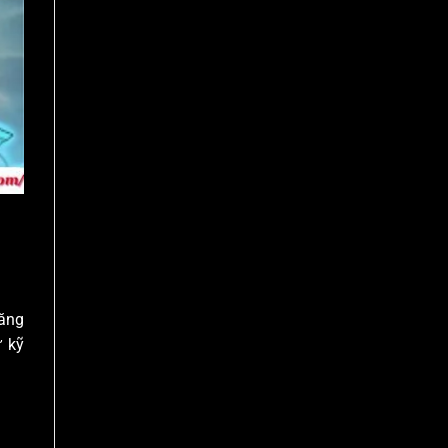
năng
ư kỹ