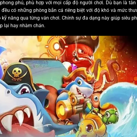
phong phú, phù hợp với mọi cấp độ người chơi. Dù bạn là tân
i đều có những phòng bắn cá riêng biệt với độ khó và mức th
o kỹ năng qua từng ván chơi. Chính sự đa dạng này giúp siêu 
ặp lại hay nhàm chán.