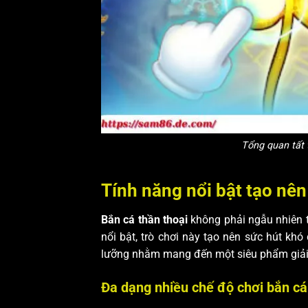
Tổng quan tất 
Tính năng nổi bật tạo nên
Bắn cá thần thoại
không phải ngẫu nhiên t
nổi bật, trò chơi này tạo nên sức hút kh
lưỡng nhằm mang đến một siêu phẩm giải t
Đa dạng nhiều chế độ chơi bắn cá