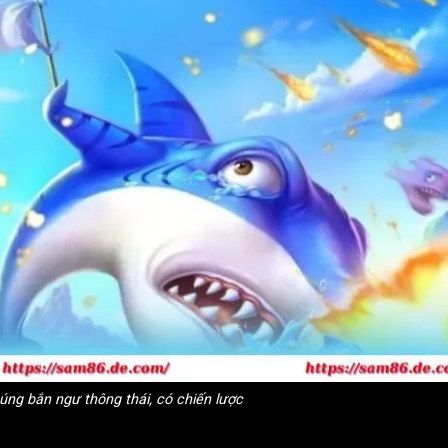
úng bắn ngư thông thái, có chiến lược